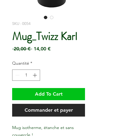
SKU : 0054
Mug_Twizz Karl
Prix
Prix
 20,00 € 
14,00 €
original
promotionnel
Quantité
*
Add To Cart
Commander et payer
Mug isotherme, étanche et sans
couvercle !