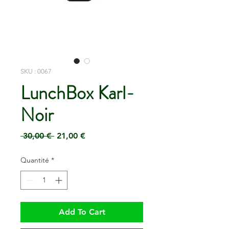
SKU : 0067
LunchBox Karl-
Noir
Prix
Prix
 30,00 € 
21,00 €
original
promotionnel
Quantité
*
Add To Cart